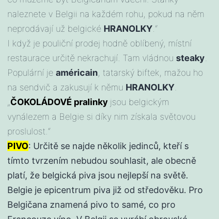
naleznete v Belgii na každém rohu, pokud na něm
neprodávají už belgické
HRANOLKY
.“
I když je pouliční prodej hodně oblíbený, místní
restaurace určitě nekrachují. Tam vládnou
steaky
.
Populární je
américain
, tatarský biftek, mažou ho
na sendvič a zakusují k němu
HRANOLKY
.
„
ČOKOLÁDOVÉ pralinky
jsou belgickým
vynálezem a Belgie si díky nim získala světovou
proslulost.“
PIVO
: Určitě se najde několik jedinců, kteří s
tímto tvrzením nebudou souhlasit, ale obecně
platí, že belgická piva jsou nejlepší na světě.
Belgie je epicentrum piva již od středověku. Pro
Belgičana znamená pivo to samé, co pro