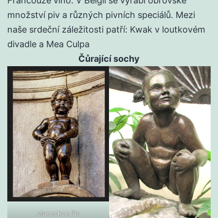
Francouze víno. V Belgii se vyrábí obrovské
množství piv a různých pivních speciálů. Mezi
naše srdeční záležitosti patří: Kwak v loutkovém
divadle a Mea Culpa
Čůrající sochy
Manneken Pis