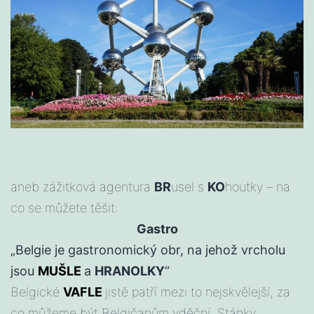
aneb zážitková agentura
BR
usel s
KO
houtky – na
co se můžete těšit:
Gastro
„Belgie je gastronomický obr, na jehož vrcholu
jsou
MUŠLE
a
HRANOLKY
“
Belgické
VAFLE
jistě patří mezi to nejskvělejší, za
co můžeme být Belgičanům vděční. Stánky