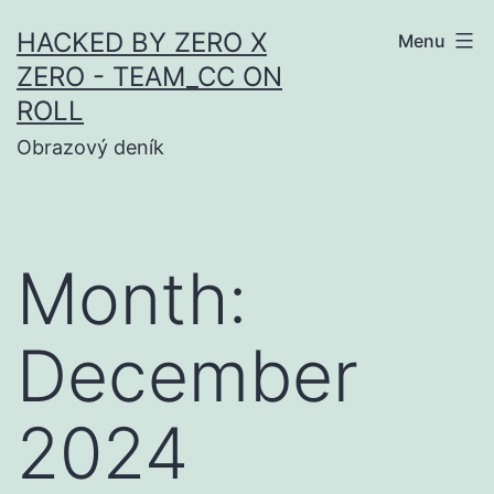
Skip
HACKED BY ZERO X
Menu
to
ZERO - TEAM_CC ON
content
ROLL
Obrazový deník
Month:
December
2024